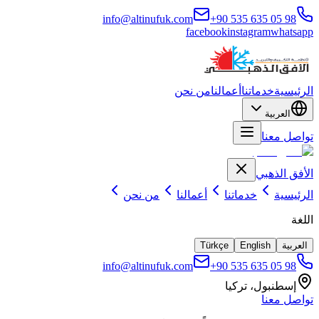
info@altinufuk.com
+90 535 635 05 98
facebook
instagram
whatsapp
الرئيسية
خدماتنا
أعمالنا
من نحن
العربية
تواصل معنا
الأفق الذهبي
الرئيسية
خدماتنا
أعمالنا
من نحن
اللغة
العربية
English
Türkçe
info@altinufuk.com
+90 535 635 05 98
إسطنبول، تركيا
تواصل معنا